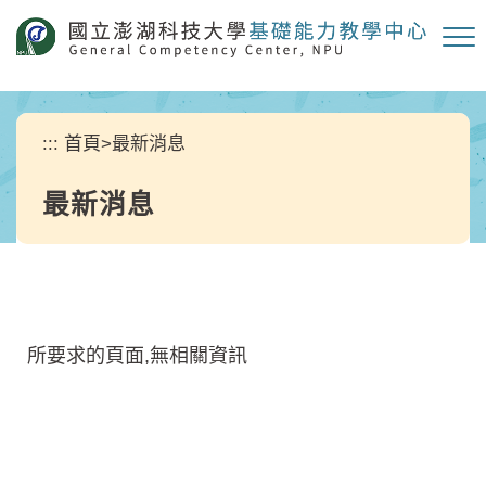
跳
到
主
要
內
容
:::
首頁
>
最新消息
區
塊
最新消息
所要求的頁面,無相關資訊