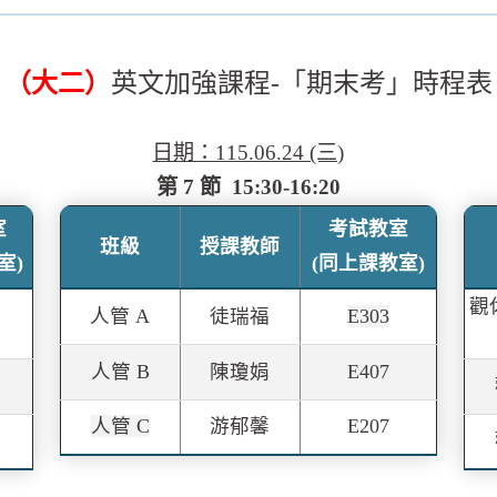
（大二）
英文加強課程-「期末考」時程表
日期：115.06.24 (三)
第 7 節 15:30-16:20
室
考試教室
班級
授課教師
室)
(同上課教室)
觀
人管 A
徒瑞福
E303
人管 B
陳瓊娟
E407
人管 C
游郁馨
E207