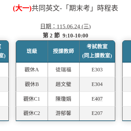
(大一)
共同英文-「期末考」時程表
日期：115.06.24 (三)
第 2 節 9:10-10:00
室
考試教室
班級
授課教師
室)
(同上課教室)
觀休A
徒瑞福
E303
觀休
B
趙文璧
E
304
觀休
C1
陳瓊娟
E
407
觀休
C2
游郁馨
E
207