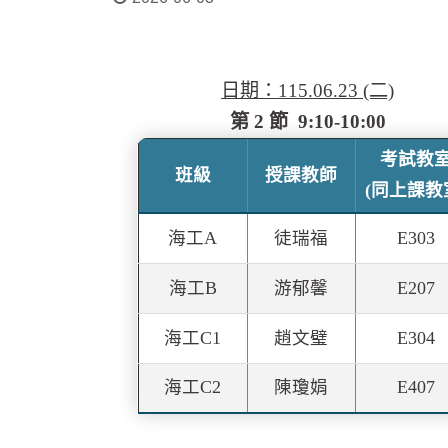
日期：115.06.23 (二)
第 2 節 9:10-10:00
考試教
班級
授課教師
(同上課教
海工A
徒瑞福
E303
海工B
游郁馨
E207
海工C1
趙文璧
E304
海工C2
陳瓊娟
E407