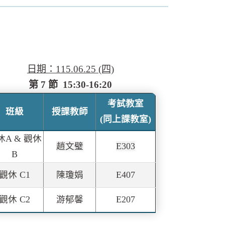
日期：115.06.25 (四)
第 7 節 15:30-16:20
考試教室
班級
授課教師
(同上課教室)
休A &
觀休
趙文璧
E303
B
觀休 C1
陳瓊娟
E407
觀休 C2
游郁馨
E207