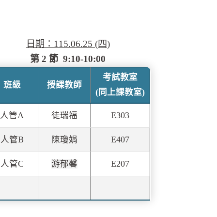
日期：115.06.25 (四)
第 2 節 9:10-10:00
考試教室
班級
授課教師
(同上課教室)
人管A
徒瑞福
E303
人管
B
陳瓊娟
E407
人管
C
游郁馨
E207