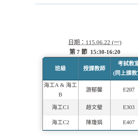
日期：115.06.22 (一)
第 7 節 15:30-16:20
考試教
班級
授課教師
(同上課教
海工A &
海工
游郁馨
E
207
B
海工C1
趙文璧
E
303
海工C2
陳瓊娟
E407