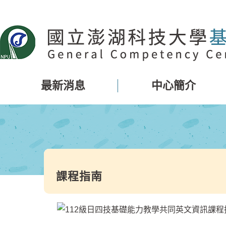
跳
到
主
要
內
容
區
最新消息
中心簡介
塊
課程指南