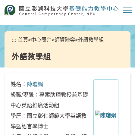
跳
到
主
要
內
容
:::
首頁
>
中心簡介
>
師資陣容
>
外語教學組
區
塊
外語教學組
姓名：
陳瓊娟
級職/現職：專案助理教授兼基礎
中心英語推廣活動組
學歷：國立彰化師範大學英語教
學暨語言學博士