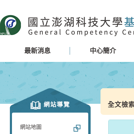
跳
到
主
要
內
容
區
最新消息
中心簡介
塊
:::
全文檢
網站導覽
網站地圖