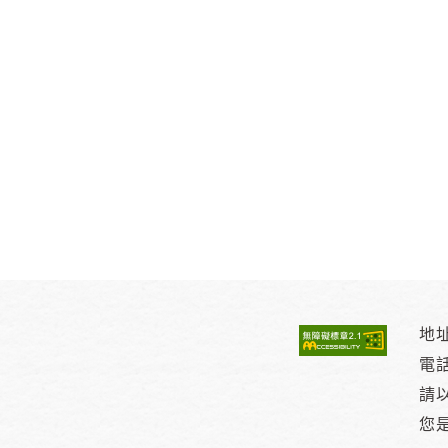
地址
電
請以
您