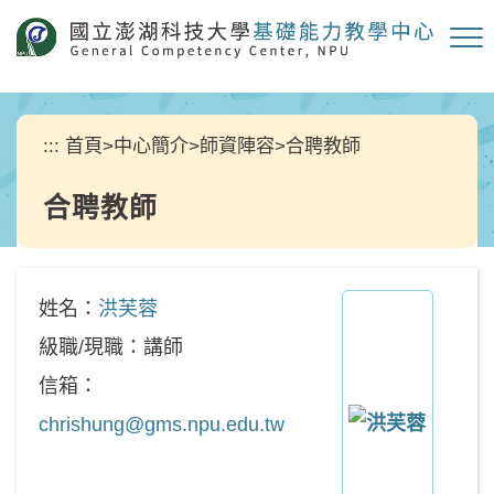
跳
到
主
要
內
容
:::
首頁
>
中心簡介
>
師資陣容
>
合聘教師
區
塊
合聘教師
姓名：
洪芙蓉
級職/現職：講師
信箱：
chrishung@gms.npu.edu.tw