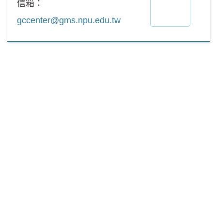
信箱：
gccenter@gms.npu.edu.tw