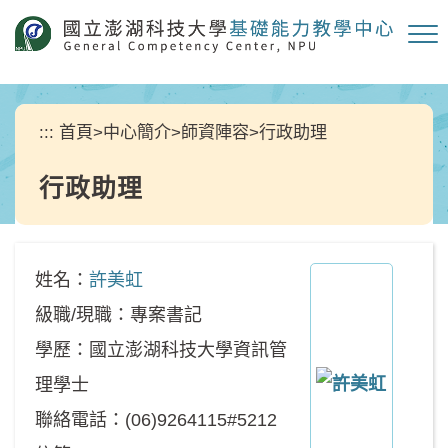
跳
到
主
要
內
容
:::
首頁
>
中心簡介
>
師資陣容
>
行政助理
區
塊
行政助理
姓名：
許美虹
級職/現職：專案書記
學歷：國立澎湖科技大學資訊管
理學士
聯絡電話：(06)9264115#5212