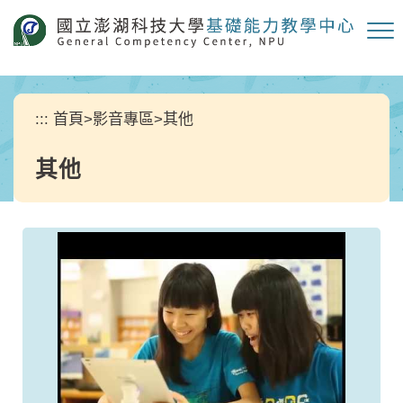
跳
到
主
要
內
容
:::
首頁
>
影音專區
>
其他
區
塊
其他