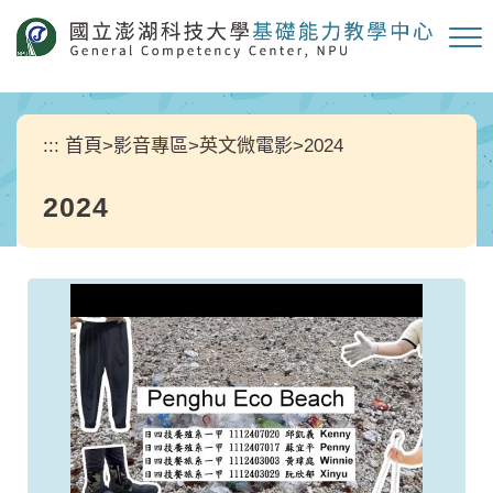
跳
到
主
要
內
容
:::
首頁
>
影音專區
>
英文微電影
>
2024
區
塊
2024